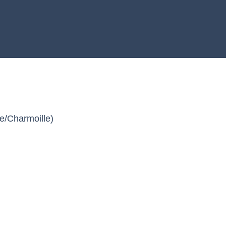
de
/
Charmoille
)