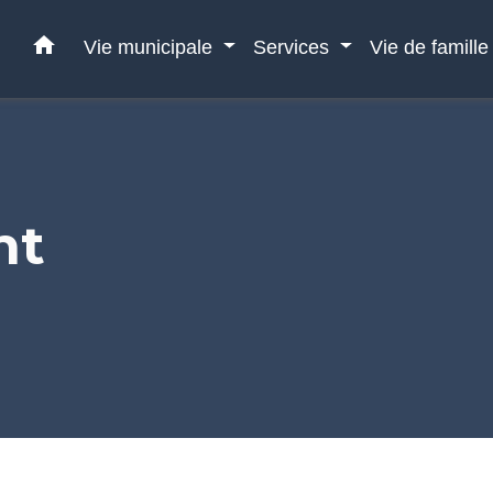
home
Vie municipale
Services
Vie de famill
nt