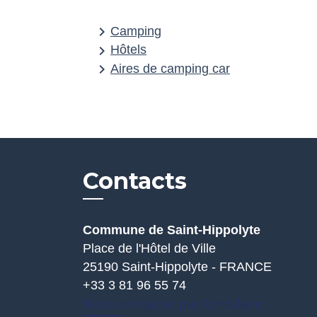
keyboard_arrow_right
Camping
keyboard_arrow_right
Hôtels
keyboard_arrow_right
Aires de camping car
Contacts
Commune de Saint-Hippolyte
Place de l'Hôtel de Ville
25190 Saint-Hippolyte - FRANCE
+33 3 81 96 55 74
Nous contacter par formulaire