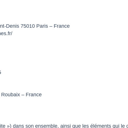
int-Denis 75010 Paris – France
es.fr/
5
0 Roubaix – France
e Site ») dans son ensemble, ainsi que les éléments qui